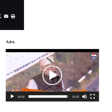
Advt.
Video
Player
00:00
02:00