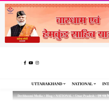
UTTARAKHAND
NATIONAL
IN
Devbhoomi Media
>
Blog
>
NATIONAL
>
Uttar Pradesh
>
एक माह के