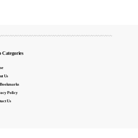
 Categories
me
ut Us
Bookmarks
vacy Policy
tact Us