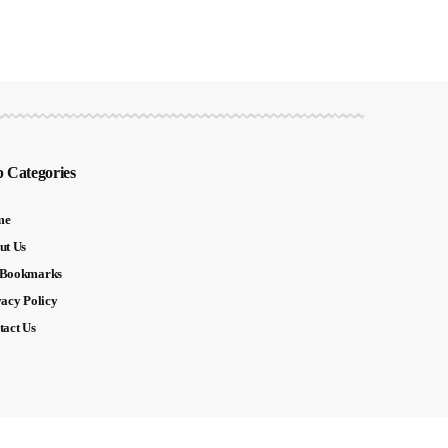
 Categories
me
ut Us
Bookmarks
vacy Policy
tact Us