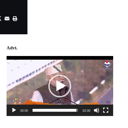
Advt.
Video
Player
00:00
02:00