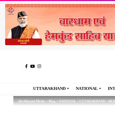
UTTARAKHAND
NATIONAL
IN
Devbhoomi Media
>
Blog
>
NATIONAL
>
UTTARAKHAND
>
DE