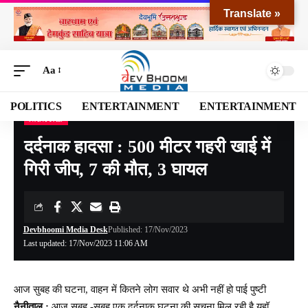
Translate »
Aa
POLITICS
ENTERTAINMENT
ENTERTAINMENT
NANITAL
Devbhoomi Media
>
Blog
>
NATIONAL
>
UTTARAKHAND
>
NANITAL
>
दर्दनाक हादस
दर्दनाक हादसा : 500 मीटर गहरी खाई में
गिरी जीप, 7 की मौत, 3 घायल
Devbhoomi Media Desk
Published: 17/Nov/2023
Last updated: 17/Nov/2023 11:06 AM
आज सुबह की घटना, वाहन में कितने लोग सवार थे अभी नहीं हो पाई पुष्टी
नैनीताल :
आज सुबह -सुबह एक दर्दनाक घटना की सूचना मिल रही है यहॉ