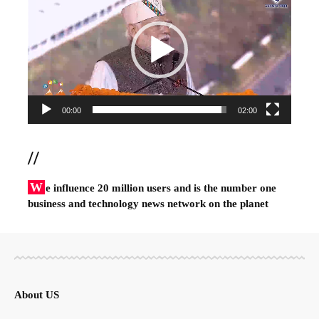
Player
00:00
02:00
//
W
e influence 20 million users and is the number one
business and technology news network on the planet
About US