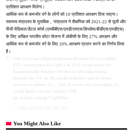
प्रतिशत आरक्षण मिलेगा।
आर्थिक रूप से कमजोर वर्ग के लोगों को 10 प्रतिशत आरक्षण दिया जाएगा।
स्वास्थ्य मंत्रालय के मुताबिक , ‘मंत्रालय ने शैक्षणिक वर्ष 2021-22 से यूजी और
पीजी मेडिकल/डेंटल कोर्स (एमबीबीएस/एमडी/एमएस/डिप्लोमा/बीडीएस/एमडीएस)
के लिए अखिल भारतीय कोटा योजना में ओबीसी के लिए 27% आरक्षण और
आर्थिक रूप से कमजोर वर्ग के लिए 10% आरक्षण प्रदान करने का निर्णय लिया
है।
Our Govt has taken landmark decision for providing
27% reservation for OBCs & 10% reservation for
Economically Weaker Section in All India Quota
Scheme for UG & PG medical/dental courses from
current academic yr… This'll create new paradigm of
social justice in our country: PM
pic.twitter.com/gy7c1p05Bq
— ANI (@ANI)
July 29, 2021
You Might Also Like