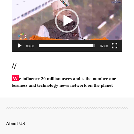
Player
00:00
02:00
//
W
e influence 20 million users and is the number one
business and technology news network on the planet
About US