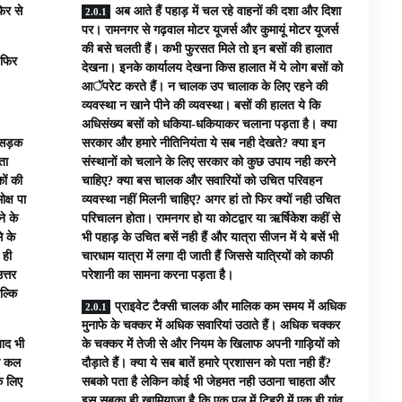
िर से
अब आते हैं पहाड़ में चल रहे वाहनों की दशा और दिशा
पर। रामनगर से गढ़वाल मोटर यूजर्स और कुमायूं मोटर यूजर्स
की बसे चलती हैं। कभी फुरसत मिले तो इन बसों की हालात
 फिर
देखना। इनके कार्यालय देखना किस हालात में ये लोग बसों को
आॅपरेट करते हैं। न चालक उप चालाक के लिए रहने की
व्यवस्था न खाने पीने की व्यवस्था। बसों की हालत ये कि
अधिसंख्य बसों को धकिया-धकियाकर चलाना पड़ता है। क्या
े सड़क
सरकार और हमारे नीतिनियंता ये सब नही देखते? क्या इन
ता
संस्थानों को चलाने के लिए सरकार को कुछ उपाय नही करने
ों की
चाहिए? क्या बस चालक और सवारियों को उचित परिवहन
क्ष पा
व्यवस्था नहीं मिलनी चाहिए? अगर हां तो फिर क्यों नही उचित
े के
परिचालन होता। रामनगर हो या कोटद्वार या ऋर्षिकेश कहीं से
े के
भी पहाड़ के उचित बसें नही हैं और यात्रा सीजन में ये बसें भी
 ही
चारधाम यात्रा में लगा दी जाती हैं जिससे यात्रियों को काफी
त्तर
परेशानी का सामना करना पड़ता है।
ल्कि
प्राइवेट टैक्सी चालक और मालिक कम समय में अधिक
मुनाफे के चक्कर में अधिक सवारियां उठाते हैं। अधिक चक्कर
बाद भी
के चक्कर में तेजी से और नियम के खिलाफ अपनी गाड़ियों को
जो कल
दौड़ाते हैं। क्या ये सब बातें हमारे प्रशासन को पता नही हैं?
े लिए
सबको पता है लेकिन कोई भी जेहमत नही उठाना चाहता और
इस सबका ही खामियाजा है कि एक पल में टिहरी में एक ही गांव