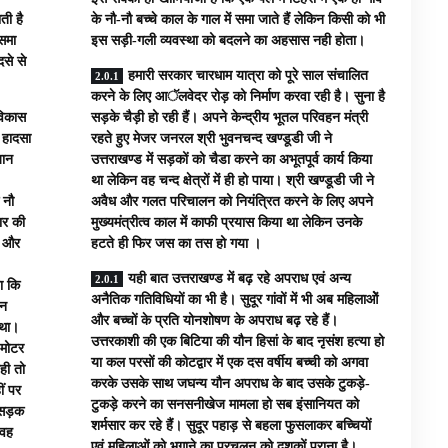
ती है
के नौ-नौ बच्चे काल के गाल में समा जाते हैं लेकिन किसी को भी
 समा
इस सड़ी-गली व्यवस्था को बदलने का अहसास नही होता।
से से
हमारी सरकार चारधाम यात्रा को पूरे साल संचालित
करने के लिए आॅलवेदर रोड़ को निर्माण करवा रही है। सुना है
विकास
सड़के चैड़ी हो रही हैं। अपने केन्द्रीय भूतल परिवहन मंत्री
 हादसा
रहते हुए मेजर जनरल श्री भुवनचन्द खण्डूडी जी ने
जान
उत्तराखण्ड में सड़कों को चैडा करने का अभूतपूर्व कार्य किया
था लेकिन वह चन्द क्षेत्रों में ही हो पाया। श्री खण्डूडी जी ने
 नौ
अवैध और गलत परिचालन को नियंत्रित करने के लिए अपने
ार की
मुख्यमंत्रीत्व काल में काफी प्रयास किया था लेकिन उनके
ा और
हटते ही फिर जस का तस हो गया ।
यही बात उत्तराखण्ड में बढ़ रहे अपराध एवं अन्य
ा कि
अनैतिक गतिविधियों का भी है। सुदूर गांवों में भी अब महिलाओें
ान
और बच्चों के प्रति योनशोषण के अपराध बढ़ रहे हैं।
 था।
उत्तरकाशी की एक बिटिया की यौन हिसां के बाद नृसंश हत्या हो
 मोटर
या कल परसों की कोटद्वार में एक दस वर्षीय बच्ची को अगवा
ही तो
करके उसके साथ जघन्य यौन अपराध के बाद उसके टुकड़े-
ीं पर
टुकड़े करने का सनसनीखेज मामला हो सब इंसानियत को
े सड़क
शर्मसार कर रहे हैं। सुदूर पहाड़ से बहला फुसलाकर बच्चियों
 वह
एवं महिलाओं को भगाने का प्रचलन को दशकों पुराना है।