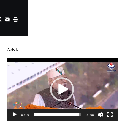
Advt.
Video
Player
00:00
02:00