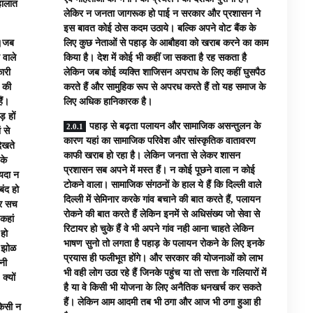
 हालात
लेकिर न जनता जागरूक हो पाई न सरकार और प्रशासन ने
इस बावत कोई ठोस कदम उठाये। बल्कि अपने वोट बैंक के
फ।जब
लिए कुछ नेताओं से पहाड़ के आबौहवा को खराब करने का काम
 वाले
किया है। देश में कोई भी कहीं जा सकता है रह सकता है
ारी
लेकिन जब कोई व्यक्ति शाजिसन अपराध के लिए कहीं घुसपैठ
 की
करते हैं और सामुहिक रूप से अपरध करते हैं तो यह समाज के
ैं।
लिए अधिक हानिकारक है।
 हों
पहाड़ से बढ़ता पलायन और सामाजिक असन्तुलन के
 से
कारण यहां का सामाजिक परिवेश और सांस्कृतिक वातावरण
ेखते
काफी खराब हो रहा है। लेकिन जनता से लेकर शासन
के
प्रशासन सब अपने में मस्त हैं। न कोई पूछने वाला न कोई
यदा न
टोकने वाला। सामाजिक संगठनों के हाल ये हैं कि दिल्ली वाले
बंद हो
दिल्ली में सेमिनार करके गांव बचाने की बात करते हैं, पलायन
गर सच
रोकने की बात करते हैं लेकिन इनमें से अधिसंख्य जो सेवा से
कहां
रिटायर हो चुके हैं वे भी अपने गांव नही आना चाहते लेकिन
हो
भाषण सुनो तो लगता है पहाड़ के पलायन रोकने के लिए इनके
ी झोळ
प्रयास ही फलीभूत होंगे। और सरकार की योजनाओं को लाभ
नी
भी वही लोग उठा रहे हैं जिनके पहुंच या तो सत्ता के गलियारों में
क्यों
है या वे किसी भी योजना के लिए अनैतिक धनखर्च कर सकते
हैं। लेकिन आम आदमी तब भी ठगा और आज भी ठगा हुआ ही
किसी न