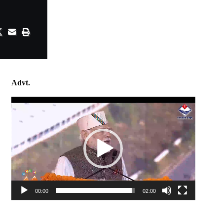
Advt.
Video
Player
00:00
02:00