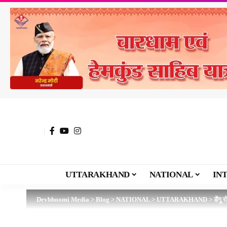
UTTARAKHAND
NATIONAL
IN
Devbhoomi Media
>
Blog
>
NATIONAL
>
UTTARAKHAND
>
डेंगू