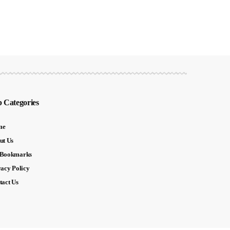
 Categories
me
ut Us
Bookmarks
vacy Policy
tact Us