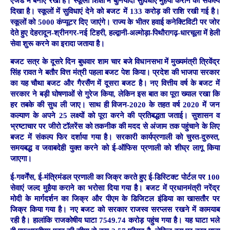
एजेंडे में बनाए रखा है। स्कूली शिक्षा में बुनियादी सुविधाएं मुहैया कराने का संकल्प
दिखा है। स्कूलों में सुविधाएं देने को बजट में 133 करोड़ की राशि रखी गई है।
स्कूलों को 5000 कंप्यूटर दिए जाएंगे। राज्य के भीतर हवाई कनेक्टिविटी पर जोर
देते हुए देहरादून-श्रीनगर-नई टिहरी, हल्द्वानी-अल्मोड़ा-पिथौरागढ़-धारचूला में हेली
सेवा शुरू करने का इरादा जताया है।
बजट सत्र के दूसरे दिन बुधवार शाम चार बजे विधानसभा में मुख्यमंत्री त्रिवेंद्र
सिंह रावत ने बतौर वित्त मंत्री पहला बजट पेश किया। प्रदेश की भाजपा सरकार
का यह चौथा बजट और गैरसैंण में दूसरा बजट है। नए वित्तीय वर्ष के बजट में
सरकार ने बड़ी घोषणाओं से गुरेज किया, लेकिन इस बात का पूरा ख्याल रखा कि
हर तबके की सुध ली जाए। साथ ही विजन-2020 के तहत वर्ष 2020 में जन
कल्याण के अपने 25 लक्ष्यों को पूरा करने की प्रतिबद्धता जताई। सुशासन व
भ्रष्टाचार पर जीरो टॉलरेंस को तकनीक की मदद से अंजाम तक पहुंचाने के लिए
बजट में संकल्प फिर दर्शाया गया है। सरकारी कार्यप्रणाली को चुस्त-दुरुस्त,
समयबद्ध व जवाबदेही युक्त करने को ई-ऑफिस प्रणाली को शीघ्र लागू किया
जाएगा।
ई-गवर्नेंस, ई-मंत्रिमंडल प्रणाली का जिक्र करते हुए ई-डिस्टिक्ट पोर्टल पर 100
सेवाएं जल्द मुहैया कराने का भरोसा दिया गया है। बजट में प्रधानमंत्री नरेंद्र
मोदी के मार्गदर्शन का जिक्र और पीएम के डिजिटल इंडिया का खासतौर पर
जिक्र किया गया है। नए बजट को सरकार राजस्व सरप्लस रखने में कामयाब
रही है। हालांकि राजकोषीय घाटा 7549.74 करोड़ पहुंच गया है। यह घाटा भले