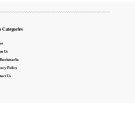
 Categories
me
ut Us
Bookmarks
vacy Policy
tact Us