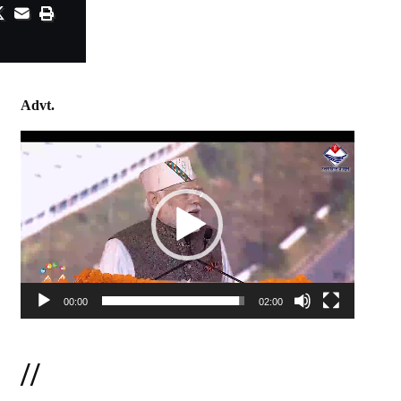
Advt.
Video
Player
00:00
02:00
//