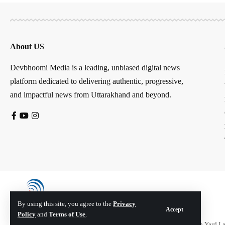
About US
Devbhoomi Media is a leading, unbiased digital news
platform dedicated to delivering authentic, progressive,
and impactful news from Uttarakhand and beyond.
By using this site, you agree to the
Privacy
Accept
Policy
and
Terms of Use
.
© Devbhoomi Media. All Rights Reserved. | Developed By:
Tech Yard L