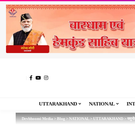
UTTARAKHAND
NATIONAL
IN
Devbhoomi Media
>
Blog
>
NATIONAL
>
UTTARAKHAND
>
यमुनो