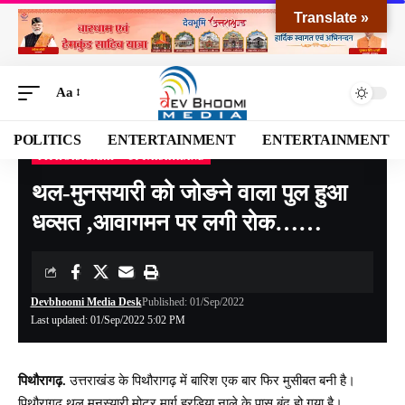
Translate »
Aa
POLITICS
ENTERTAINMENT
ENTERTAINMENT
PITHORAGARH
UTTARAKHAND
Devbhoomi Media
>
Blog
>
NATIONAL
>
UTTARAKHAND
>
PITHORAGARH
>
थल
थल-मुनसयारी को जोङने वाला पुल हुआ
धव्सत ,आवागमन पर लगी रोक……
Devbhoomi Media Desk
Published: 01/Sep/2022
Last updated: 01/Sep/2022 5:02 PM
पिथौरागढ़.
उत्तराखंड के पिथौरागढ़ में बारिश एक बार फिर मुसीबत बनी है।
पिथौरागढ़ थल मुनस्यारी मोटर मार्ग हरड़िया नाले के पास बंद हो गया है।