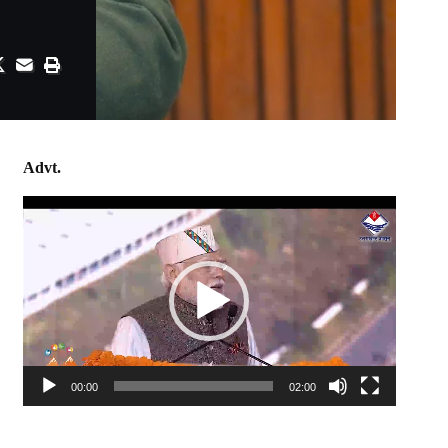
Advt.
Video
Player
00:00
02:00