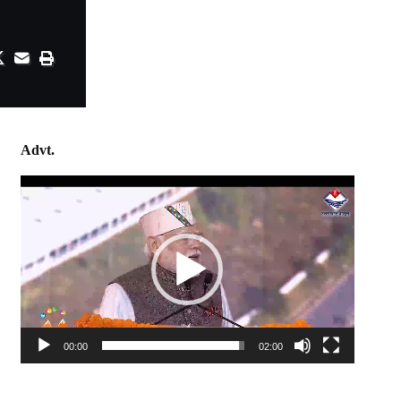
Advt.
Video
Player
00:00
02:00