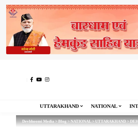
UTTARAKHAND
NATIONAL
IN
Devbhoomi Media
>
Blog
>
NATIONAL
>
UTTARAKHAND
>
DE