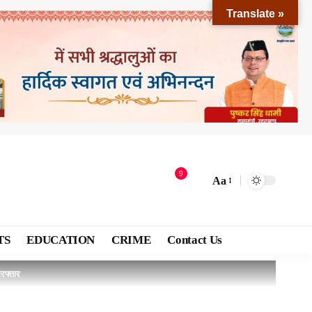
Translate »
9
Aa
TS
EDUCATION
CRIME
Contact Us
रफ्तार