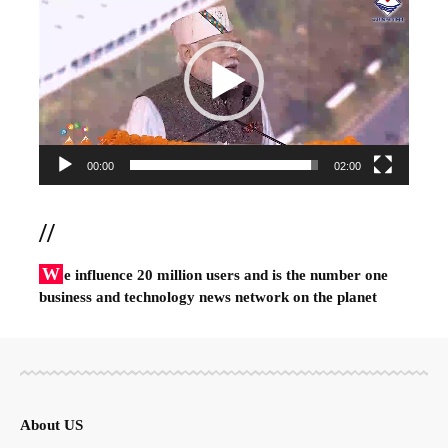
Player
00:00
02:00
//
W
e influence 20 million users and is the number one
business and technology news network on the planet
About US