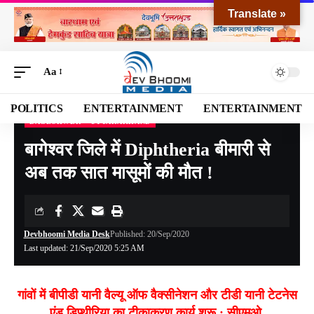
Translate »
Aa
POLITICS
ENTERTAINMENT
ENTERTAINMENT
BAGESHWER
UTTARAKHAND
Devbhoomi Media
>
Blog
>
NATIONAL
>
UTTARAKHAND
>
BAGESHWER
>
बागेश्
बागेश्वर जिले में Diphtheria बीमारी से
अब तक सात मासूमों की मौत !
Devbhoomi Media Desk
Published: 20/Sep/2020
Last updated: 21/Sep/2020 5:25 AM
गांवों में बीपीडी यानी वैल्यू ऑफ वैक्सीनेशन और टीडी यानी टेटनेस
एंड डिप्थीरिया का टीकाकरण कार्य शुरू : सीएमओ