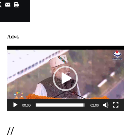
Advt.
Video
Player
00:00
02:00
//