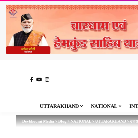
UTTARAKHAND
NATIONAL
IN
Devbhoomi Media
>
Blog
>
NATIONAL
>
UTTARAKHAND
>
उत्तर