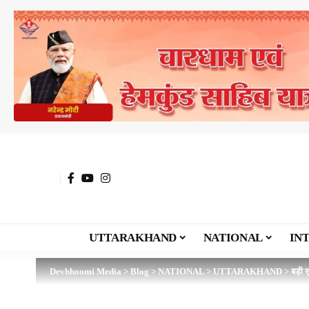
UTTARAKHAND
NATIONAL
IN
Devbhoomi Media
>
Blog
>
NATIONAL
>
UTTARAKHAND
>
बड़ी ख़