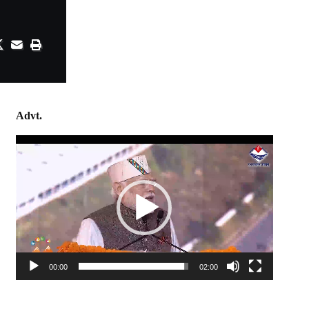
Advt.
Video
Player
00:00
02:00