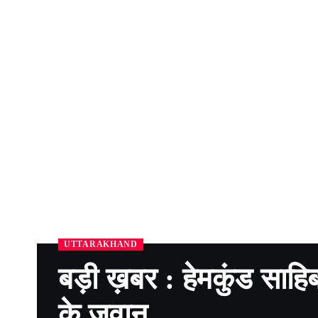
UTTARAKHAND
बड़ी ख़बर : हेमकुंड साहि
के जवान