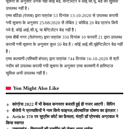
सूचना के अनुसार उनके यहां कोई बेड, वेन्टिलेटर व आई.सी.यू. बेड की सुुविधा
उपलब्ध नहीं है।
एम्स बठिंडा (पंजाब) द्वारा पत्रांक 53 दिनांक 13-10-2020 से उपलब्ध करायी
गयी सूचना के अनुसार 25/08/2020 सेे लेबिल 2 कोविड 20 बेड प्रारंभ कियेे
गये है, कोई आई.सी.यू. या बेन्टिलेटर बेड नहीं हैै।
एम्स बीबी नगर (तेलंगाना) द्वारा पत्रांक 350 दिनांक 10 फरवरी 21 द्वारा उपलब्ध
करायी गयी सूचना के अनुसार कुल 50 बेड है। कोई आई.सी.यूबेन्टिलेेटर बेड नहीं
हैै।
एम्स कल्याणी (पश्चिमी बंगाल) द्वारा पत्रांक 744 दिनांक 16-10-2020 से श्री
नदीम को उपलब्ध करायी गयी सूचना के अनुसार एम्स कल्याणी में हास्पिटल
सुविधा अभी उपलब्ध नहीं है।
You Might Also Like
कांग्रेस 2022 में भी केवल कनस्तर बजाती हुई ही नजर आएगी : विपिन
बीजेपी ने प्रत्याशियों ने नाम किये फाइनल,औपचारिक घोषणा का इंतज़ार !
Article 370 पर सुप्रीम कोर्ट का फ़ैसला, मंत्री डॉ प्रेमचंद अग्रवाल ने
किया स्वागत
उत्तराखंड : विद्यालयों की टाइमिंग को लेकर आया आदेश