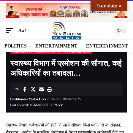
Translate »
Aa
POLITICS
ENTERTAINMENT
ENTERTAINMENT
DEHRADUN
HEALTH NEWS
UTTARAKHAND
Devbhoomi Media
>
Blog
>
NATIONAL
>
UTTARAKHAND
>
DEHRADUN
>
स्वास्थ्
स्वास्थ्य विभाग में प्रमोशन की सौगात, कई
अधिकारियों का तबादला…
Devbhoomi Media Desk
Published: 10/Mar/2025
Last updated: 10/Mar/2025 11:39 AM
स्वास्थ्य विभाग कर्मचारियों को होली से पहले सौगात, मिला पदोन्नति का तोहफा,
देहरादून :
आदेश के मुताबिक, नैनीताल में तैनात प्रशासनिक अधिकारी देवी दत्त