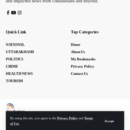
and impactful news from Uttarakhand and beyond.
Quick Link
Top Categories
NATIONAL
Home
UTTARAKHAND
About Us
POLITICS
My Bookmarks
CRIME
Privacy Policy
HEALTH NEWS
Contact Us
TOURISM
By using this site, you agree to the
Privacy Policy
and
Terms
Accept
of Use
.
© Devbhoomi Media. All Rights Reserved. | Developed By:
Tech Yard Labs