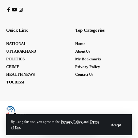
Quick Link
Top Categories
NATIONAL
Home
UTTARAKHAND
About Us
POLITICS
My Bookmarks
CRIME
Privacy Policy
HEALTH NEWS
Contact Us
TOURISM
By using this site, you agree to the
Privacy Policy
and
Terms
Accept
of Use
.
© Devbhoomi Media. All Rights Reserved. | Developed By:
Tech Yard Labs