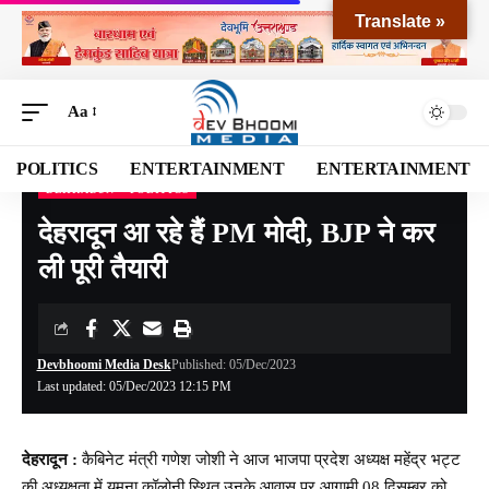
Translate »
Aa
POLITICS
ENTERTAINMENT
ENTERTAINMENT
DEHRADUN
POLITICS
Devbhoomi Media
>
Blog
>
NATIONAL
>
UTTARAKHAND
>
DEHRADUN
>
देहरादून
देहरादून आ रहे हैं PM मोदी, BJP ने कर
ली पूरी तैयारी
Devbhoomi Media Desk
Published: 05/Dec/2023
Last updated: 05/Dec/2023 12:15 PM
देहरादून :
कैबिनेट मंत्री गणेश जोशी ने आज भाजपा प्रदेश अध्यक्ष महेंद्र भट्ट
की अध्यक्षता में यमुना कॉलोनी स्थित उनके आवास पर आगामी 08 दिसम्बर को