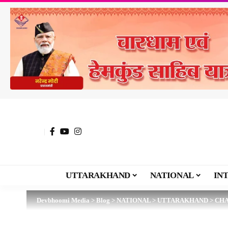
UTTARAKHAND
NATIONAL
IN
Devbhoomi Media
>
Blog
>
NATIONAL
>
UTTARAKHAND
>
CH