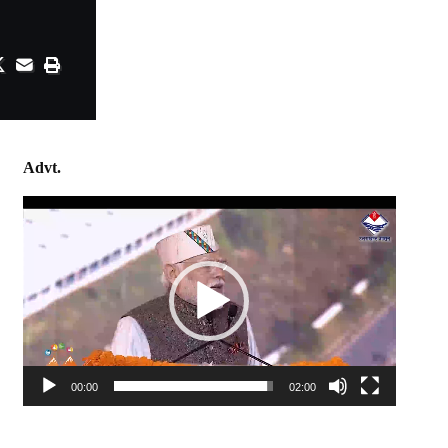
Advt.
Video
Player
00:00
02:00