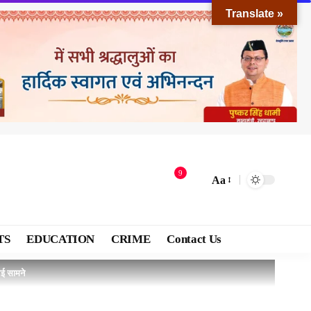
Translate »
9
Aa
TS
EDUCATION
CRIME
Contact Us
आई सामने