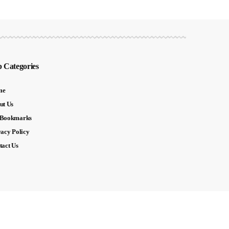
 Categories
me
ut Us
Bookmarks
vacy Policy
tact Us