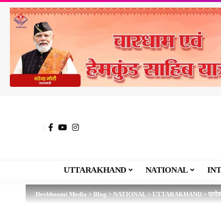
UTTARAKHAND
NATIONAL
IN
Devbhoomi Media
>
Blog
>
NATIONAL
>
UTTARAKHAND
>
प्रदे