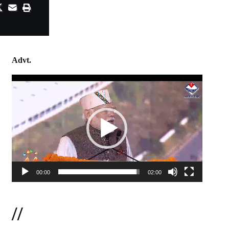
Advt.
Video
Player
00:00
02:00
//