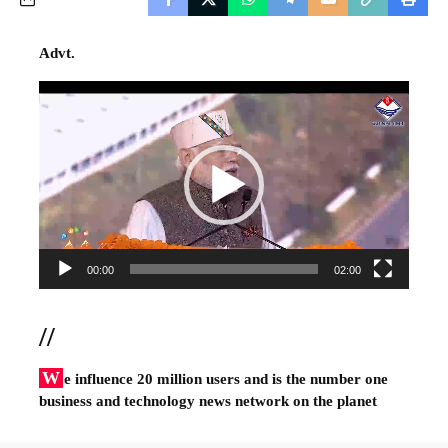
Advt.
Video
Player
00:00
02:00
//
W
e influence 20 million users and is the number one
business and technology news network on the planet