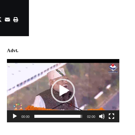
Advt.
Video
Player
00:00
02:00