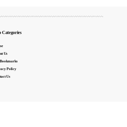
 Categories
me
ut Us
Bookmarks
vacy Policy
tact Us