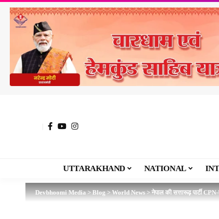
UTTARAKHAND
NATIONAL
IN
Devbhoomi Media
>
Blog
>
World News
>
नेपाल की सत्तारूढ़ पार्टी CP