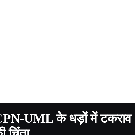
टी CPN-UML के धड़ों में टकराव
 चिंता