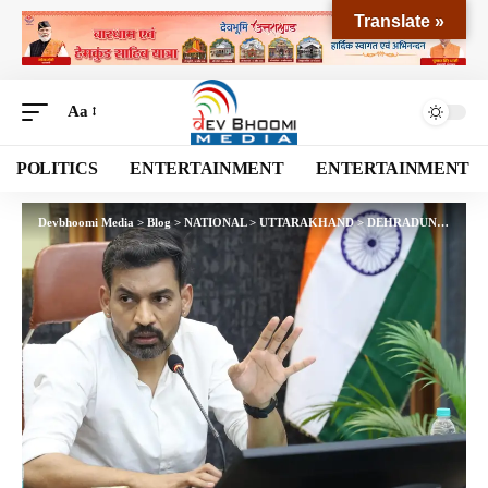
Translate »
Aa
POLITICS
ENTERTAINMENT
ENTERTAINMENT
Devbhoomi Media
>
Blog
>
NATIONAL
>
UTTARAKHAND
>
DEHRADUN
>
गंगा संरक