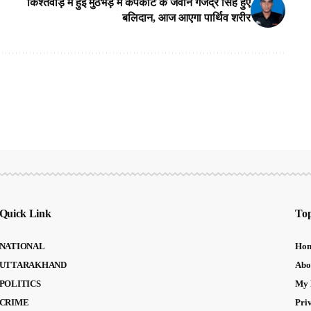
किश्तवाड़ में हुई मुठभेड़ में कपकोट के जवान गजेंद्र सिंह हुए
बलिदान, आज आएगा पार्थिव शरीर
Quick Link
Top
NATIONAL
Ho
UTTARAKHAND
Abo
POLITICS
My 
CRIME
Pri