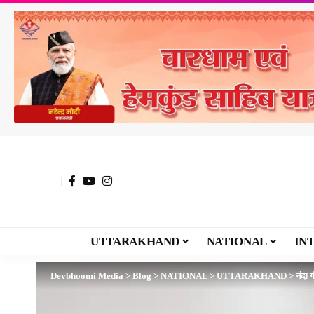
UTTARAKHAND
NATIONAL
IN
Devbhoomi Media
>
Blog
>
NATIONAL
>
UTTARAKHAND
>
नंदा 