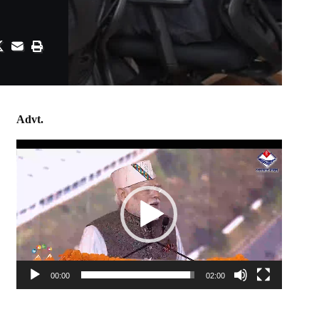
Advt.
Video
Player
00:00
02:00