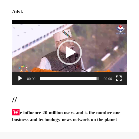
Advt.
Video
Player
00:00
02:00
//
W
e influence 20 million users and is the number one
business and technology news network on the planet