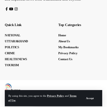
Quick Link
Top Categories
NATIONAL
Home
UTTARAKHAND
About Us
POLITICS
My Bookmarks
CRIME
Privacy Policy
HEALTH NEWS
Contact Us
TOURISM
By using this site, you agree to the
Privacy Policy
and
Terms
Accept
of Use
.
© Devbhoomi Media. All Rights Reserved. | Developed By:
Tech Yard Labs