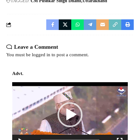
TAGGED:
CM Pushkar Singh Dhami
Uttarakhand
Leave a Comment
You must be
logged in
to post a comment.
Advt.
Video
Player