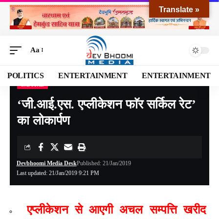
Translate »
Aa
POLITICS
ENTERTAINMENT
ENTERTAINMENT
CAPITAL
Devbhoomi Media
>
Blog
>
NATIONAL
>
CAPITAL
>
‘जी.आई.एस. एप्लीकेशन फाॅर सर्किल रेट’ का लोकार्पण
‘जी.आई.एस. एप्लीकेशन फाॅर सर्किल रेट’
का लोकार्पण
Devbhoomi Media Desk
Published: 21/Jan/2019
Last updated: 21/Jan/2019 9:21 PM
एप्लीकेशन से आएगी अचल सम्पत्ति खरीद