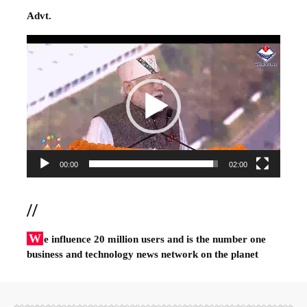
Advt.
Video
Player
00:00
02:00
//
W
e influence 20 million users and is the number one
business and technology news network on the planet