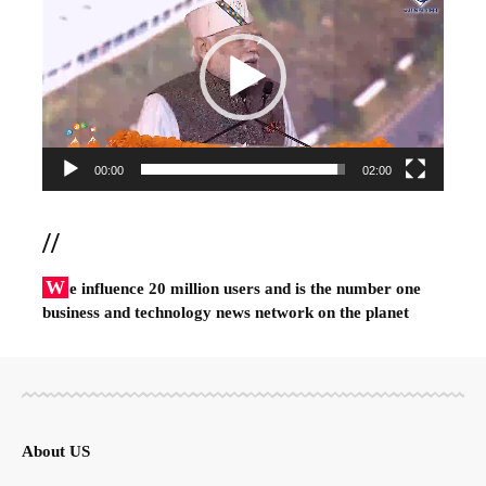
Player
00:00
02:00
//
W
e influence 20 million users and is the number one
business and technology news network on the planet
About US