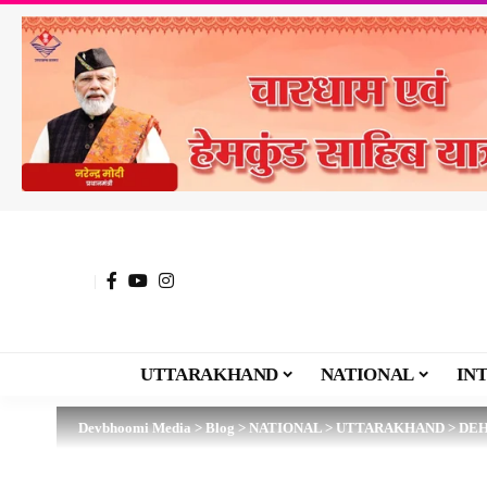
UTTARAKHAND
NATIONAL
IN
Devbhoomi Media
>
Blog
>
NATIONAL
>
UTTARAKHAND
>
DE