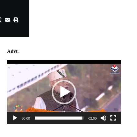
Advt.
Video
Player
00:00
02:00