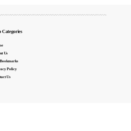
 Categories
me
ut Us
Bookmarks
vacy Policy
tact Us