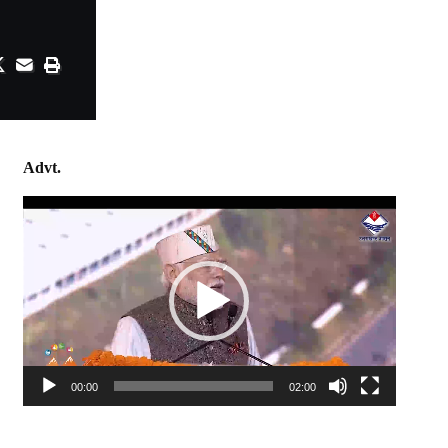
Advt.
Video
Player
00:00
02:00