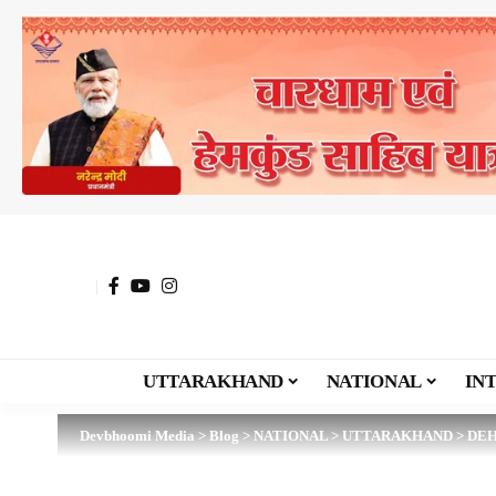
UTTARAKHAND
NATIONAL
IN
Devbhoomi Media
>
Blog
>
NATIONAL
>
UTTARAKHAND
>
DE