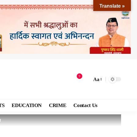
Translate »
9
Aa
TS
EDUCATION
CRIME
Contact Us
व