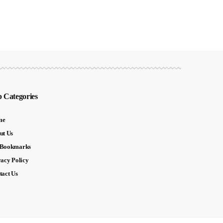
 Categories
me
ut Us
Bookmarks
vacy Policy
tact Us