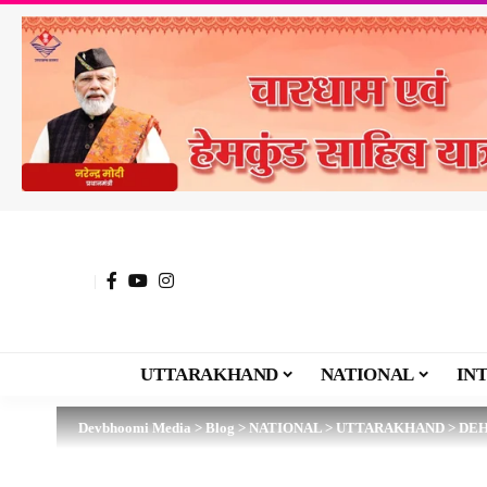
UTTARAKHAND
NATIONAL
IN
Devbhoomi Media
>
Blog
>
NATIONAL
>
UTTARAKHAND
>
DE