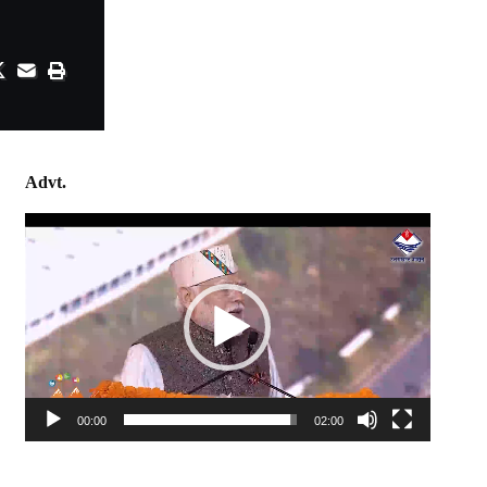
Advt.
Video
Player
00:00
02:00