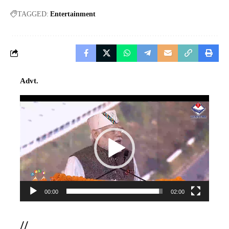
TAGGED:
Entertainment
Advt.
Video
Player
00:00
02:00
//