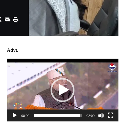
Advt.
Video
Player
00:00
02:00