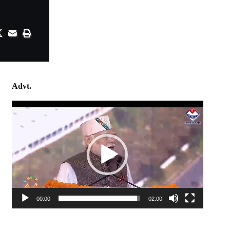
Advt.
Video
Player
00:00
02:00