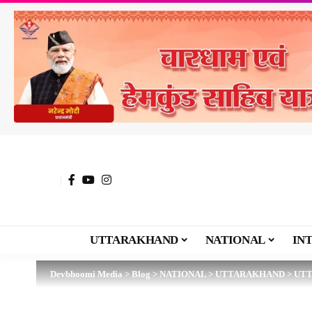
UTTARAKHAND
NATIONAL
IN
Devbhoomi Media
>
Blog
>
NATIONAL
>
UTTARAKHAND
>
UTT