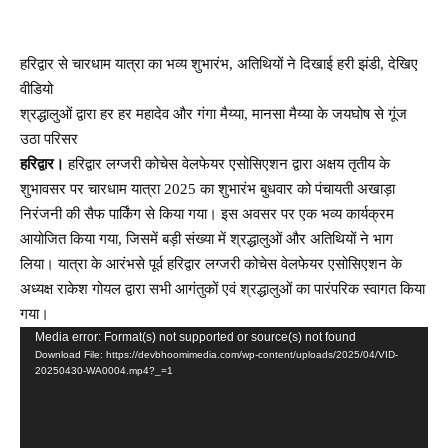
हरिद्वार से चारधाम यात्रा का भव्य शुभारंभ, अतिथियों ने दिखाई हरी झंडी, देखिए
वीडियो
श्रद्धालुओं द्वारा हर हर महादेव और गंगा मैय्या, मानसा मैय्या के जयघोष से गूंज
उठा परिसर
हरिद्वार।
हरिद्वार लग्जरी कोचेस वेलफेयर एसोसिएशन द्वारा अक्षय तृतीय के
शुभावसर पर चारधाम यात्रा 2025 का शुभारंभ बुधवार को पंचायती अखाड़ा
निरंजनी की सैफ पार्किंग से किया गया। इस अवसर पर एक भव्य कार्यक्रम
आयोजित किया गया, जिसमें बड़ी संख्या में श्रद्धालुओं और अतिथियों ने भाग
लिया। यात्रा के आरंभसे पूर्व हरिद्वार लग्जरी कोचेस वेलफेयर एसोसिएशन के
अध्यक्ष राकेश गोयल द्वारा सभी आगंतुकों एवं श्रद्धालुओं का पारंपरिक स्वागत किया
गया।
Video
Media error: Format(s) not supported or source(s) not found
Download File: https://devbhoomimedia.com/wp-content/uploads/2025/04/VID-
Player
20250430-WA0004.mp4?_=1