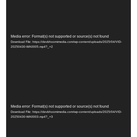
Video
Media error: Format(s) not supported or source(s) not found
Download File: https://devbhoomimedia.com/wp-content/uploads/2025/04/VID-
Player
20250430-WA0005.mp4?_=2
Video
Media error: Format(s) not supported or source(s) not found
Download File: https://devbhoomimedia.com/wp-content/uploads/2025/04/VID-
Player
20250430-WA0003.mp4?_=3