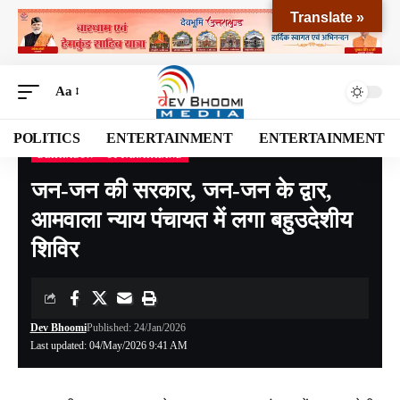
Translate »
Aa
POLITICS
ENTERTAINMENT
ENTERTAINMENT
DEHRADUN
UTTARAKHAND
Devbhoomi Media
>
Blog
>
NATIONAL
>
UTTARAKHAND
>
DEHRADUN
>
जन-जन की
जन-जन की सरकार, जन-जन के द्वार,
आमवाला न्याय पंचायत में लगा बहुउदेशीय
शिविर
Dev Bhoomi
Published: 24/Jan/2026
Last updated: 04/May/2026 9:41 AM