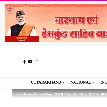
UTTARAKHAND
NATIONAL
IN
Devbhoomi Media
>
Blog
>
NATIONAL
>
UTTARAKHAND
>
DE