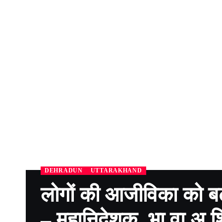
DEHRADUN
UTTARAKHAND
लोगों की आजीविका को बढ़
– महानिदेशक, भा.वा.अ.श