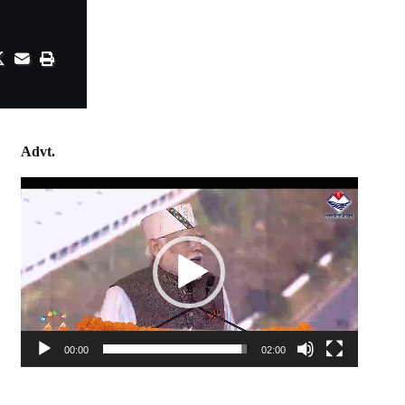
Advt.
Video
Player
00:00
02:00