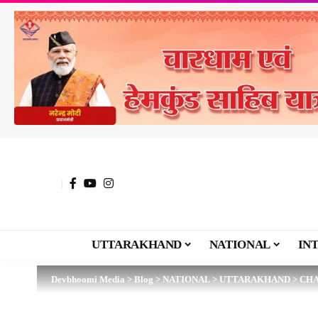
UTTARAKHAND
NATIONAL
IN
Devbhoomi Media
>
Blog
>
NATIONAL
>
UTTARAKHAND
>
CH