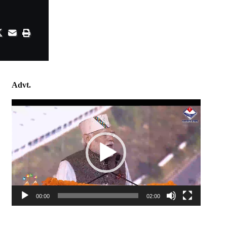
Advt.
Video
Player
00:00
02:00