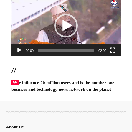
Player
00:00
02:00
//
W
e influence 20 million users and is the number one
business and technology news network on the planet
About US