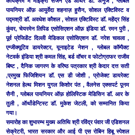
कार्यक्रम में
माइक्रो सर्जन एंड ऑथर डॉ. अनुज , ग्लोबल
पायनियर ऑफ़ आयुर्वेदा शहनाज़ हुसैन, सोशल एक्टिविस्ट व
पद्मश्री डॉ. अवधेश कौशल , सोशल एक्टिविस्ट डॉ. महेंद्र सिंह
कुंवर, चेयरमेन लिपिड एसोसिएशन ऑफ़ इंडिया डॉ. रमन पुरी ,
पूर्व प्रेजिडेंट दिल्ली मेडिकल एसोसिएशन डॉ. नरेश चावला ,
एग्जीक्यूटिव डायरेक्टर, यूनाइटेड नेशन , ग्लोबल कॉम्पैक्ट
नेटवर्क इंडिया श्री कमल सिंह, बर्ड वॉचर व
फोटोग्राफर राजीव
बिष्ट , दैनिक जागरण के वरिष्ठ पत्रकार श्री केदार दत्त सती
,प्रमुख फिजिशियन डॉ. एस डी जोशी , प्रोजेक्ट डायरेक्ट
नेशनल हेल्थ मिशन युगल किशोर पंत , वैलनेस एक्सपर्ट पूनम
सैनी , ग्लोबल पायनियर ऑफ़ होलिस्टिक मेडिसिन डॉ. आर के
तुली , ऑर्थोडेन्टिस्ट डॉ. मुकेश जेटली, को सम्मानित किया
गया।
समारोह का शुभारम्भ मुख्य अतिथि श्री रविंद्र पंवार जी एडिशनल
सेक्रेटरी, भारत सरकार और आई पी एस रोबिन हिबू स्पेशल