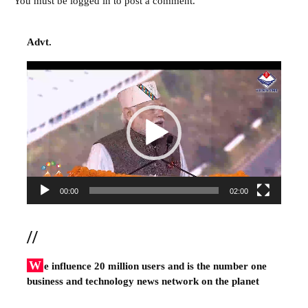
You must be
logged in
to post a comment.
Advt.
Video
Player
00:00
02:00
//
W
e influence 20 million users and is the number one
business and technology news network on the planet