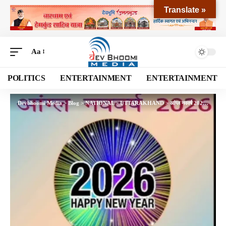
Translate »
Aa
POLITICS
ENTERTAINMENT
ENTERTAINMENT
Devbhoomi Media
>
Blog
>
NATIONAL
>
UTTARAKHAND
>
आंग्ल नववर्ष 2026: आत्ममंथन से नव निर्माण की ओर