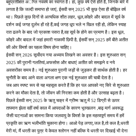
बहुप्रतीक्षित अॉग्ल नववर्ष का स्वागत है। हां, कुछ वर्ष ऐसे होते हैं, जिनके बारे में
लगता है कि जल्दी समाप्त हो जाएं, ईसवी सन् 2025 भी कुछ ऐसा ही बोझिल वर्ष
था। पिछले कुछ दिनों से अत्यधिक शीत लहर, धूल,कोहरे और बादल में सूर्य के
दर्शन कई जगह दुर्लभ हों रहे हैं,कई जगह धूप भले न खिल रही हो, लेकिन स्याह
रात ढलने के बाद जो प्रकाश पसरा है,वह सूर्य के होने का प्रमाण है। इस धूल,
कोहरे और बादल में जहां हमारी नाकामी छिपी है, ईसवीं सन् 2025 हमें बीते अतीत
की ओर विमर्श का पहला विषय होना चाहिए।
ईसवी सन् 2026 सूर्योदय नया अध्याय लिखने का अवसर है। इस शुरुआत सन्
2025 की पुरानी गलतियां,अफसोस और बाधाएं अतीत को समझने व नये
अवसरोंका समय है। नई शुरुआत पुरानी जड़ों से जुड़कर ही सार्थक होती है। हर
चुनौती के बाद आने वाला अगला क्षण एक नई शुरुआत की चाबी देता है।
जब आप स्पष्ट रूप से यह महसूस करते हैं कि हर पल आपको नए सिरे से शुरुआत
करने का मौका देता है, तो जीवन की निराशा कम होती है और उत्साह बढ़ता है।
पिछले ईसवी सन् 2025 के ऋतु चक्र में ग्रीष्म ऋतु में 52 डिग्री से ऊपर
तापमान झेला वहीं वर्षा काल में आपदाओं के कारण भूस्खलन ,बाढ़ मार्ग अवरूद्ध
जैसी घटनाओं का सामना किया जलवायु के विमर्श के इस महत्वपूर्ण समय में हमें
प्रकृति का ऋण भलीभांति चुकाना होगा। आओ पेड़ लगाए,जल है,तो कल है,धरती
मेरी मां, मैं धरती का पुत्र ये केवल श्लोगन नहीं बल्कि ये धरती पर दिखाई भी देना