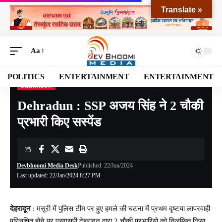
Translate »
Aa
POLITICS
ENTERTAINMENT
ENTERTAINMENT
DEHRADUN
Devbhoomi Media
>
Blog
>
NATIONAL
>
UTTARAKHAND
>
DEHRADUN
>
Dehradun
Dehradun : SSP अजय सिंह ने 2 चौकी
प्रभारी किए सस्पेंड
Devbhoomi Media Desk
Published: 22/Jan/2024
Last updated: 22/Jan/2024 8:27 PM
देहरादून
: मसूरी में पुलिस टीम पर हुए हमले की घटना में प्रथम दृष्टया लापरवाही
परिलक्षित होने पर एसएसपी देहरादून द्वारा 2 चौकी प्रभारियो को निलम्बित किया