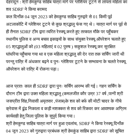
देहरादून : श्री हेमकुण्ड साहिब यात्रा मार्ग पर ग्लेशियर टूटने से लापता महिला का
शव SDRF ने किया बरामद
कल दिनाँक 04 जून 2023 को हेमकुण्ड साहिब गुरुद्वारे से 01 किमी पूर्व
अटलाकोटि में ग्लेशियर टूटने से कुछ श्रद्धालु फंस गए थे। यात्रा मार्ग पर पूर्व से
ही तैनात SDRF टीम द्वारा त्वरित रेस्क्यू करते हुए तत्काल मौके पर पहुँचकर
स्थानीय पुलिस व अन्य बचाव इकाइयों के साथ संयुक्त रेस्क्यू ऑपरेशन चलाते हुए
05 श्रद्धालुओं को (03 महिलाएं व 02 पुरुष ) सकुशल रेस्क्यू कर सुरक्षित
घांघरिया पहुँचाया गया था व एक महिला श्रद्धालु की देर रात तक सर्चिंग जारी थी
परन्तु रात्रि में अंधकार बढ़ने व पुनः ग्लेशियर टूटने के सम्भावना के चलते रेस्क्यू
ऑपरेशन को रात्रि में रोकना पड़ा।
आज प्रातः काल ही SDRF द्वारा पुनः सर्चिंग आरम्भ की गई। गहन सर्चिंग के
दौरान टीम द्वारा उक्त महिला श्रद्धालु (कमलजीत कौर उम्र 37 वर्ष ,पत्नी श्री
जसप्रीत सिंह,निवासी अमृतसर ,पंजाब)के शव को बर्फ की मोटी चादर के नीचे
क्रेवास में ढूंढ निकाला व कड़ी मशक्कत से शव को रिकवर कर आवश्यक अग्रिम
कार्यवाही हेतु जिला पुलिस के सुपुर्द किया गया।
श्री हेमकुण्ड साहिब यात्रा मार्ग पर हुआ एवलांच, SDRF ने किया रेस्क्यू दिनाँक
04 जून 2023 को गुरुद्वारा प्रबंधक श्री हेमकुंड साहिब द्वारा SDRF को सूचित