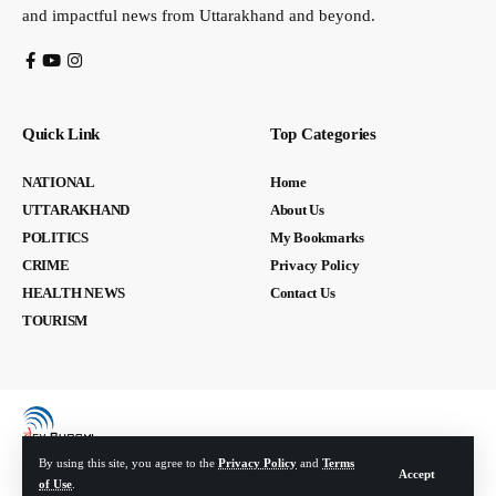
and impactful news from Uttarakhand and beyond.
Quick Link
Top Categories
NATIONAL
Home
UTTARAKHAND
About Us
POLITICS
My Bookmarks
CRIME
Privacy Policy
HEALTH NEWS
Contact Us
TOURISM
By using this site, you agree to the
Privacy Policy
and
Terms
Accept
of Use
.
© Devbhoomi Media. All Rights Reserved. | Developed By:
Tech Yard Labs