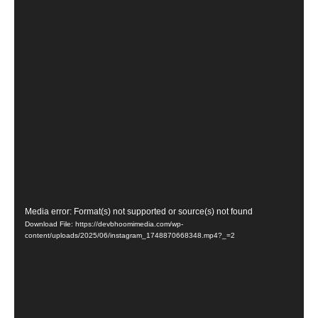
Video
Media error: Format(s) not supported or source(s) not found
Download File: https://devbhoomimedia.com/wp-
Player
content/uploads/2025/06/instagram_1748870668348.mp4?_=2