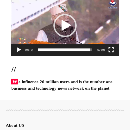
Player
00:00
02:00
//
W
e influence 20 million users and is the number one
business and technology news network on the planet
About US