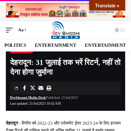
Translate »
Aa
POLITICS
ENTERTAINMENT
ENTERTAINMENT
DEHRADUN
Devbhoomi Media
>
Blog
>
NATIONAL
>
UTTARAKHAND
>
DEHRADUN
>
देहरादून:
देहरादून: 31 जुलाई तक भरें रिटर्न, नहीं तो
देना होगा जुर्माना
Devbhoomi Media Desk
Published: 21/Jul/2023
Last updated: 21/Jul/2023 10:42 AM
देहरादून
: वित्तीय वर्ष 2022-23 और एसेसमेंट ईयर 2023-24 के लिए इनकम
टैक्स रिटर्न की दाखिल करने की अंतिम तारीख 31 जुलाई है इसके पश्चात