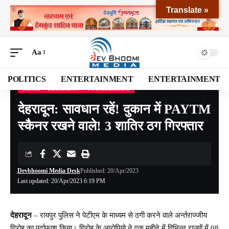
Translate »
Aa
POLITICS
ENTERTAINMENT
ENTERTAINMENT
CRIME
DEHRADUN
UTTARAKHAND
Devbhoomi Media
>
Blog
>
NATIONAL
>
UTTARAKHAND
>
DEHRADUN
>
देहरादून
देहरादून: सावधान रहें! दुकान में PAYTM
स्कैनर रखने वाले! 3 शातिर ठग गिरफ्तार
Devbhoomi Media Desk
Published: 20/Apr/2023
Last updated: 20/Apr/2023 6:19 PM
देहरादून
– रायपुर पुलिस ने पेटीएम के माध्यम से ठगी करने वाले अर्न्तराज्जीय
गिरोह का पर्दाफाश किया। गिरोह के आरोपियो ने एक महीने में विभिन्न राज्यों में 08