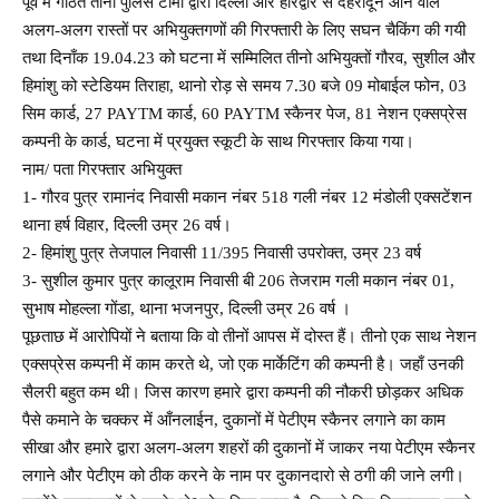
पूर्व में गठित तीनो पुलिस टीमो द्वारा दिल्ली और हरिद्वार से देहरादून आने वाले
अलग-अलग रास्तों पर अभियुक्तगणों की गिरफ्तारी के लिए सघन चैकिंग की गयी
तथा दिनाँक 19.04.23 को घटना में सम्मिलित तीनो अभियुक्तों गौरव, सुशील और
हिमांशु को स्टेडियम तिराहा, थानो रोड़ से समय 7.30 बजे 09 मोबाईल फोन, 03
सिम कार्ड, 27 PAYTM कार्ड, 60 PAYTM स्कैनर पेज, 81 नेशन एक्सप्रेस
कम्पनी के कार्ड, घटना में प्रयुक्त स्कूटी के साथ गिरफ्तार किया गया।
नाम/ पता गिरफ्तार अभियुक्त
1- गौरव पुत्र रामानंद निवासी मकान नंबर 518 गली नंबर 12 मंडोली एक्सटेंशन
थाना हर्ष विहार, दिल्ली उम्र 26 वर्ष।
2- हिमांशु पुत्र तेजपाल निवासी 11/395 निवासी उपरोक्त, उम्र 23 वर्ष
3- सुशील कुमार पुत्र कालूराम निवासी बी 206 तेजराम गली मकान नंबर 01,
सुभाष मोहल्ला गोंडा, थाना भजनपुर, दिल्ली उम्र 26 वर्ष ।
पूछताछ में आरोपियों ने बताया कि वो तीनों आपस में दोस्त हैं। तीनो एक साथ नेशन
एक्सप्रेस कम्पनी में काम करते थे, जो एक मार्केटिंग की कम्पनी है। जहाँ उनकी
सैलरी बहुत कम थी। जिस कारण हमारे द्वारा कम्पनी की नौकरी छोड़कर अधिक
पैसे कमाने के चक्कर में आँनलाईन, दुकानों में पेटीएम स्कैनर लगाने का काम
सीखा और हमारे द्वारा अलग-अलग शहरों की दुकानों में जाकर नया पेटीएम स्कैनर
लगाने और पेटीएम को ठीक करने के नाम पर दुकानदारो से ठगी की जाने लगी।