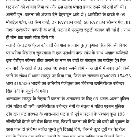
घटनाओं को अंजाम दिया था और छह लाख पचास हजार रुपये की ठगी की थी।
आरोपी पुनः घटना को अंजाम देने देहरादून आये थे। आरोपियों के कब्जे से 09
मोबाईल फोन, 03 सिम कार्ड, 27 PAYTM कार्ड, 60 PAYTM स्कैनर पेज, 81
नेशन एक्सप्रेस कम्पनी के कार्ड, घटना में प्रयुक्त स्कूटी बरामद की गई है। साथ
ही तीन बैक खाते सीज किये गये।
बता दे कि 12 अप्रिल को वादी देव पाल सजवान पुत्र कृपाल सिंह निवासी नियर
प्राथमिक विद्यालय सुंदरवाला ने एक प्रार्थना पत्र स्वंय के साथ अज्ञात व्यक्तियो
द्वारा पेटीएम स्कैनर ठीक कराने के नाम पर वादी के मोबाइल का पेटीएम ऐप हैक
कर वादी के खाते से 01 लाख 40 हजार रूपये विभिन्न खातो में भेजकर ठगी किये
जाने के संबंध में थाना रायपुर पर दिया गया, जिस पर तत्काल मु0अ0सं0 154/23
धारा 419/420 भादवि का अभियोग पंजीकृत कर विवेचना उपनिरीक्षक रविन्द्र
सिंह नेगी के सुपुर्द की गयी।
थानाध्यक्ष रायपुर के नेतृत्व में घटना के अनावरण के लिए 03 अलग-अलग पुलिस
टीमें गठित की गयी।उपनिरीक्षक रविन्द्र नेगी के नेतृत्व में गठित प्रथम पुलिस
टीम द्वारा घटनास्थल के आस-पास घटना से पूर्व व घटना के पश्चात् कुल 195
सीसीटीवी कैमरे को चैक किया गया, जिसमें घटना की तिथि को वादी की दुकान के
आस पास दो संदिग्ध व्यक्ति घूमते हुये दिखाई दिये, जिनसे कुछ दूरी पर पेट्रोल
पम्प के निकट एक संदिग्ध स्कूटी के साथ एक अन्य व्यक्ति खडा दिखाई दिया।