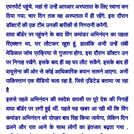
एयरपोर्ट पहुंचे. यहां से उन्‍हें आरआर अस्‍पताल के लिए रवाना कर
दिया गया. चार दिन तक वह अस्‍पताल में ही रहेंगे. इस दौरान
डॉक्‍टरों की एक टीम उनकी बारीकी से न‍िगरानी करेगी.
वाघा बॉर्डर पर पहुंचने के बाद विंग कमांडर अभ‍िनंदन का पहला
र‍िएक्‍शन था, घर लौटकर खुश हूं. हालांकि अभी उन्‍हें लंबी
मेड‍िकल जांच प्रक्र‍िया से गुजरना होगा. इस दौरान डॉक्‍टर उन
पर न‍िगाह रखेंगे. इसके बाद ही वह घर लौट सकेंगे. इसके बाद ही
वायुसेना की ओर से कोई आध‍िकार‍िक बयान सामने आएगा. अभी
पाकिस्‍तान एक वीड‍ियो चला रहा है. ज‍िसे एड‍िटेड बताया जा रहा
है
इससे पहले अभिनंदन की स्वदेश वापसी पर पूरे देश की निगाहें
वाघा बॉर्डर पर लगी हुई थीं. पहले यह खबर आ रही थी कि विंग
कमांडर अभिनंदन को दोपहर बाद रिहा किया जायेगा, लेकिन दिन
ढलने और रात आने के साथ लोगों का इंतजार बढ़ता गया .