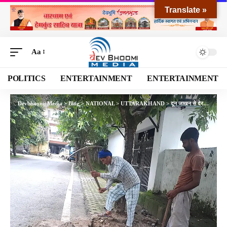
Translate »
Aa
POLITICS
ENTERTAINMENT
ENTERTAINMENT
Devbhoomi Media
>
Blog
>
NATIONAL
>
UTTARAKHAND
>
दून जाखन से देर सांय मिली गंदे पानी की शिकायत, टीम ने रात को ही किया समाधान